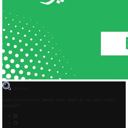
TROVIT
تروفيت تونس هو دليل أعمال تملكه وتحتفظ به وتديره
شركة مخزن
.
التكنولوجيا