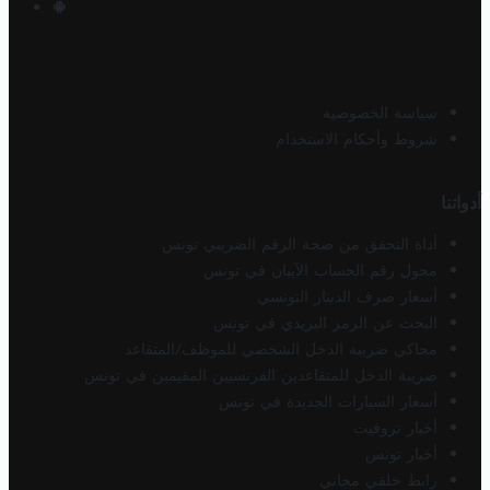
سياسة الخصوصية
شروط وأحكام الاستخدام
أدواتنا
أداة التحقق من صحة الرقم الضريبي تونس
محول رقم الحساب الآيبان في تونس
أسعار صرف الدينار التونسي
البحث عن الرمز البريدي في تونس
محاكي ضريبة الدخل الشخصي للموظف/المتقاعد
ضريبة الدخل للمتقاعدين الفرنسيين المقيمين في تونس
أسعار السيارات الجديدة في تونس
أخبار تروفيت
أخبار تونس
رابط خلفي مجاني