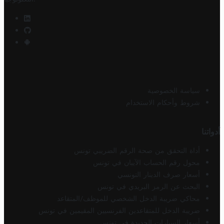
سياسة الخصوصية
شروط وأحكام الاستخدام
أدواتنا
أداة التحقق من صحة الرقم الضريبي تونس
محول رقم الحساب الآيبان في تونس
أسعار صرف الدينار التونسي
البحث عن الرمز البريدي في تونس
محاكي ضريبة الدخل الشخصي للموظف/المتقاعد
ضريبة الدخل للمتقاعدين الفرنسيين المقيمين في تونس
أسعار السيارات الجديدة في تونس