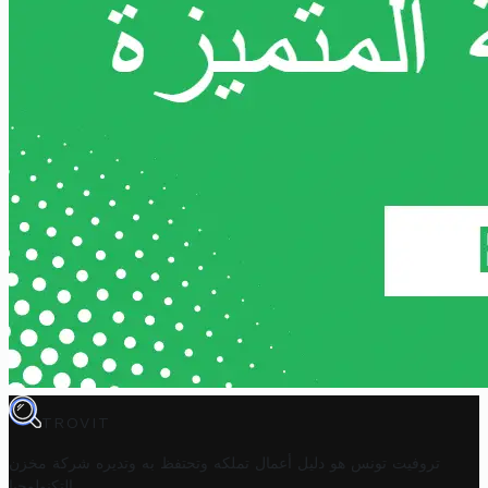
TROVIT
تروفيت تونس هو دليل أعمال تملكه وتحتفظ به وتديره
شركة مخزن
.
التكنولوجيا