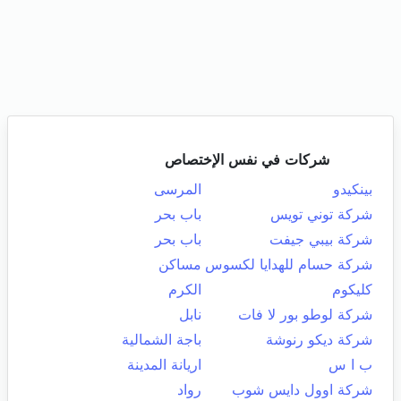
شركات في نفس الإختصاص
بينكيدو
المرسى
شركة توني تويس
باب بحر
شركة بيبي جيفت
باب بحر
شركة حسام للهدايا لكسوس
مساكن
كليكوم
الكرم
شركة لوطو بور لا فات
نابل
شركة ديكو رنوشة
باجة الشمالية
ب ا س
اريانة المدينة
شركة اوول دايس شوب
رواد