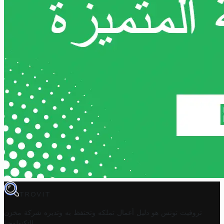
TROVIT
تروفيت تونس هو دليل أعمال تملكه وتحتفظ به وتديره
شركة مخزن
.
التكنولوجيا