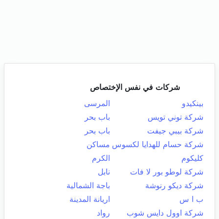
شركات في نفس الإختصاص
بينكيدو
المرسى
شركة توني تويس
باب بحر
شركة بيبي جيفت
باب بحر
شركة حسام للهدايا لكسوس
مساكن
كليكوم
الكرم
شركة لوطو بور لا فات
نابل
شركة ديكو رنوشة
باجة الشمالية
ب ا س
اريانة المدينة
شركة اوول دايس شوب
رواد