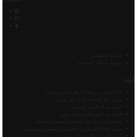
سياسة الخصوصية
شروط وأحكام الاستخدام
أدواتنا
أداة التحقق من صحة الرقم الضريبي تونس
محول رقم الحساب الآيبان في تونس
أسعار صرف الدينار التونسي
البحث عن الرمز البريدي في تونس
محاكي ضريبة الدخل الشخصي للموظف/المتقاعد
ضريبة الدخل للمتقاعدين الفرنسيين المقيمين في تونس
أسعار السيارات الجديدة في تونس