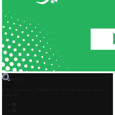
TROVIT
تروفيت تونس هو دليل أعمال تملكه وتحتفظ به وتديره
شركة مخزن
.
التكنولوجيا