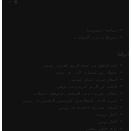
سياسة الخصوصية
شروط وأحكام الاستخدام
أدواتنا
أداة التحقق من صحة الرقم الضريبي تونس
محول رقم الحساب الآيبان في تونس
أسعار صرف الدينار التونسي
البحث عن الرمز البريدي في تونس
محاكي ضريبة الدخل الشخصي للموظف/المتقاعد
ضريبة الدخل للمتقاعدين الفرنسيين المقيمين في تونس
أسعار السيارات الجديدة في تونس
أخبار تروفيت
أخبار تونس
رابط خلفي مجاني