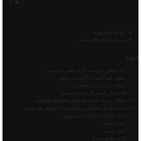
سياسة الخصوصية
شروط وأحكام الاستخدام
أدواتنا
أداة التحقق من صحة الرقم الضريبي تونس
محول رقم الحساب الآيبان في تونس
أسعار صرف الدينار التونسي
البحث عن الرمز البريدي في تونس
محاكي ضريبة الدخل الشخصي للموظف/المتقاعد
ضريبة الدخل للمتقاعدين الفرنسيين المقيمين في تونس
أسعار السيارات الجديدة في تونس
أخبار تروفيت
أخبار تونس
رابط خلفي مجاني