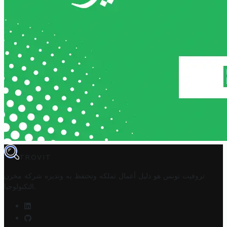
TROVIT
تروفيت تونس هو دليل أعمال تملكه وتحتفظ به وتديره
شركة مخزن
.
التكنولوجيا