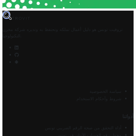
TROVIT
تروفيت تونس هو دليل أعمال تملكه وتحتفظ به وتديره
شركة مخزن
.
التكنولوجيا
سياسة الخصوصية
شروط وأحكام الاستخدام
أدواتنا
أداة التحقق من صحة الرقم الضريبي تونس
محول رقم الحساب الآيبان في تونس