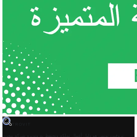
TROVIT
تروفيت تونس هو دليل أعمال تملكه وتحتفظ به وتديره
شركة مخزن