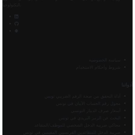
.
التكنولوجيا
سياسة الخصوصية
شروط وأحكام الاستخدام
أدواتنا
أداة التحقق من صحة الرقم الضريبي تونس
محول رقم الحساب الآيبان في تونس
أسعار صرف الدينار التونسي
البحث عن الرمز البريدي في تونس
محاكي ضريبة الدخل الشخصي للموظف/المتقاعد
ضريبة الدخل للمتقاعدين الفرنسيين المقيمين في تونس