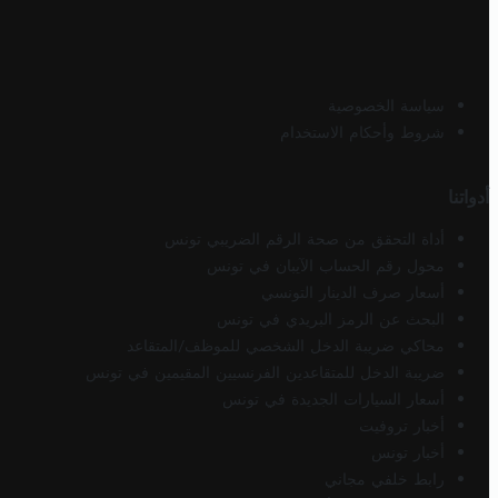
سياسة الخصوصية
شروط وأحكام الاستخدام
أدواتنا
أداة التحقق من صحة الرقم الضريبي تونس
محول رقم الحساب الآيبان في تونس
أسعار صرف الدينار التونسي
البحث عن الرمز البريدي في تونس
محاكي ضريبة الدخل الشخصي للموظف/المتقاعد
ضريبة الدخل للمتقاعدين الفرنسيين المقيمين في تونس
أسعار السيارات الجديدة في تونس
أخبار تروفيت
أخبار تونس
رابط خلفي مجاني