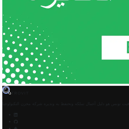
TROVIT
فيت تونس هو دليل أعمال تملكه وتحتفظ به وتديره
شركة مخزن التكنولوجيا