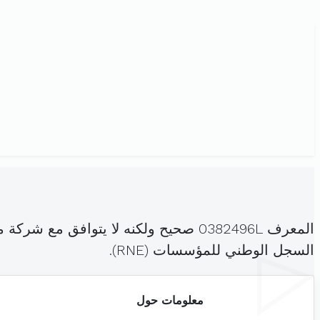
المعرف 0382496L صحيح ولكنه لا يتوا
السجل الوطني للمؤسسات (RNE).
معلومات حول