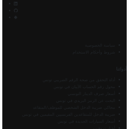
سياسة الخصوصية
شروط وأحكام الاستخدام
أدواتنا
أداة التحقق من صحة الرقم الضريبي تونس
محول رقم الحساب الآيبان في تونس
أسعار صرف الدينار التونسي
البحث عن الرمز البريدي في تونس
محاكي ضريبة الدخل الشخصي للموظف/المتقاعد
ضريبة الدخل للمتقاعدين الفرنسيين المقيمين في تونس
أسعار السيارات الجديدة في تونس
أخبار تروفيت