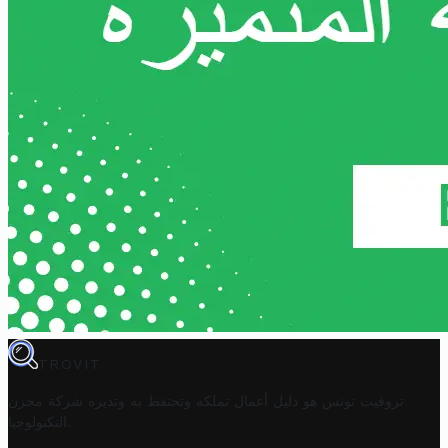
TROVIT
تروفيت تونس هو دليل أعمال تملكه وتحتفظ به وتديره
شركة مخزن
.
التكنولوجيا