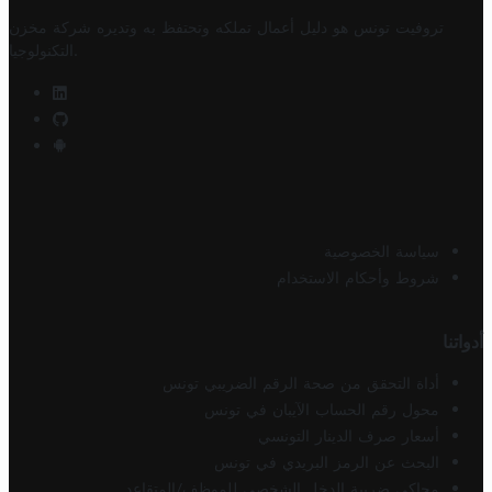
تروفيت تونس هو دليل أعمال تملكه وتحتفظ به وتديره
شركة مخزن
.
التكنولوجيا
سياسة الخصوصية
شروط وأحكام الاستخدام
أدواتنا
أداة التحقق من صحة الرقم الضريبي تونس
محول رقم الحساب الآيبان في تونس
أسعار صرف الدينار التونسي
البحث عن الرمز البريدي في تونس
محاكي ضريبة الدخل الشخصي للموظف/المتقاعد