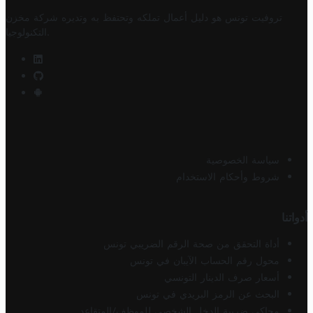
تروفيت تونس هو دليل أعمال تملكه وتحتفظ به وتديره
شركة مخزن
.
التكنولوجيا
سياسة الخصوصية
شروط وأحكام الاستخدام
أدواتنا
أداة التحقق من صحة الرقم الضريبي تونس
محول رقم الحساب الآيبان في تونس
أسعار صرف الدينار التونسي
البحث عن الرمز البريدي في تونس
محاكي ضريبة الدخل الشخصي للموظف/المتقاعد