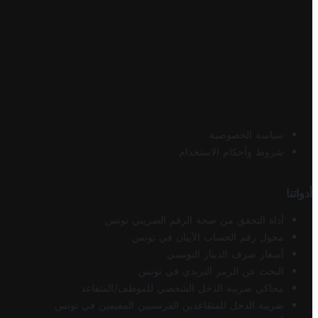
سياسة الخصوصية
شروط وأحكام الاستخدام
أدواتنا
أداة التحقق من صحة الرقم الضريبي تونس
محول رقم الحساب الآيبان في تونس
أسعار صرف الدينار التونسي
البحث عن الرمز البريدي في تونس
محاكي ضريبة الدخل الشخصي للموظف/المتقاعد
ضريبة الدخل للمتقاعدين الفرنسيين المقيمين في تونس