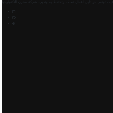
فيت تونس هو دليل أعمال تملكه وتحتفظ به وتديره
شركة مخزن التكنولوجيا