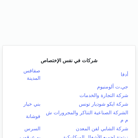
شركات في نفس الإختصاص
صفاقس
أدفا
المدينة
جي.ت ألومنيوم
شركة التجارة والخدمات
شركة ايكو شوديار تونس
بني خيار
الشركة الصناعية التناكر والمجرورات ش
فوشانة
م م
شركة الشابي لفن المعدن
السرس
زيتونة لجميع الأشغال الميكانيكية
بو عرقوب