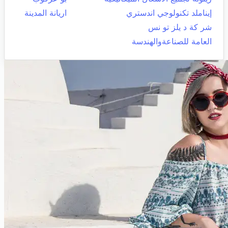
إيناملد تكنولوجي اندستري
اريانة المدينة
شر كة د يلز تو نس
العامة للصناعةوالهندسة