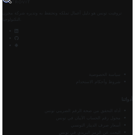
TROVIT
تروفيت تونس هو دليل أعمال تملكه وتحتفظ به وتديره
شركة مخزن
.
التكنولوجيا
سياسة الخصوصية
شروط وأحكام الاستخدام
أدواتنا
أداة التحقق من صحة الرقم الضريبي تونس
محول رقم الحساب الآيبان في تونس
أسعار صرف الدينار التونسي
البحث عن الرمز البريدي في تونس