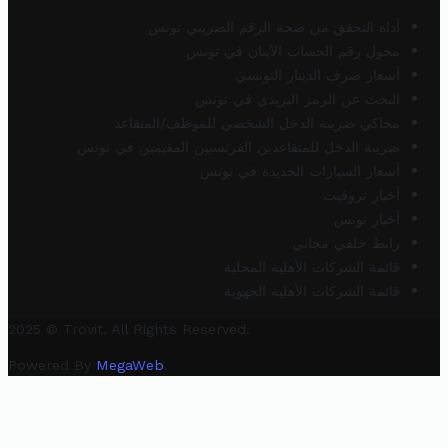
أداة التحقق من صحة الرقم الضريبي تونس
محول رقم الحساب الآيبان في تونس
أسعار صرف الدينار التونسي
البحث عن الرمز البريدي في تونس
محاكي ضريبة الدخل الشخصي للموظف/المتقاعد
ضريبة الدخل للمتقاعدين الفرنسيين المقيمين في تونس
أسعار السيارات الجديدة في تونس
أخبار تروفيت
أخبار تونس
رابط خلفي مجاني
قائمة الشركات الأهلية المحلية
قائمة الشركات الأهلية الجهوية
2025 © Trovit. All Rights Reserved.
Powered By
MegaWeb
.