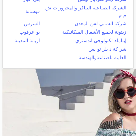
الشركة الصناعية التناكر والمجرورات ش
فوشانة
م م
شركة الشابي لفن المعدن
السرس
زيتونة لجميع الأشغال الميكانيكية
بو عرقوب
إيناملد تكنولوجي اندستري
اريانة المدينة
شر كة د يلز تو نس
العامة للصناعةوالهندسة