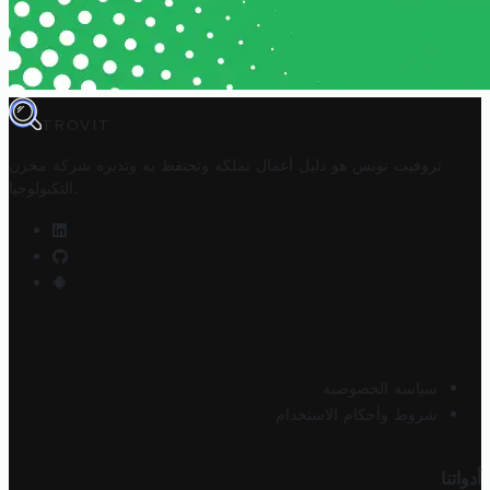
TROVIT
تروفيت تونس هو دليل أعمال تملكه وتحتفظ به وتديره
شركة مخزن
.
التكنولوجيا
سياسة الخصوصية
شروط وأحكام الاستخدام
أدواتنا