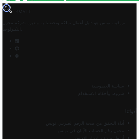
TROVIT
تروفيت تونس هو دليل أعمال تملكه وتحتفظ به وتديره
شركة مخزن
.
التكنولوجيا
سياسة الخصوصية
شروط وأحكام الاستخدام
أدواتنا
أداة التحقق من صحة الرقم الضريبي تونس
محول رقم الحساب الآيبان في تونس
أسعار صرف الدينار التونسي