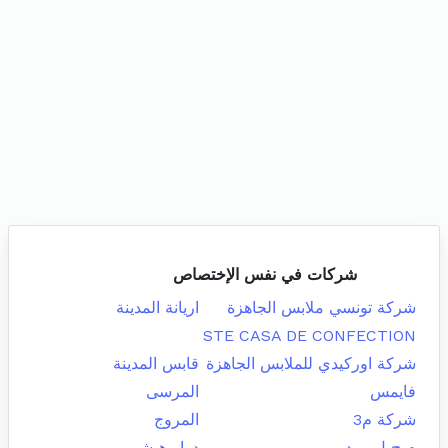
شركات في نفس الإختصاص
شركة تونسي ملابس الجاهزة
اريانة المدينة
STE CASA DE CONFECTION
شركة اوركيدي للملابس الجاهزة
قابس المدينة
فايمس
المرسى
شركة م3
المروج
م ح ل مود
دوار هيشر