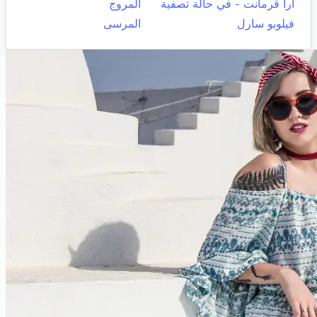
أرا قرمانت - في حالة تصفية
المروج
فيلوبو سارل
المرسى