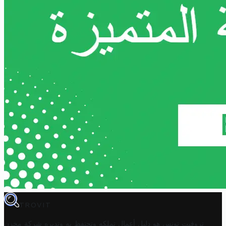
TROVIT
تروفيت تونس هو دليل أعمال تملكه وتحتفظ به وتديره
شركة مخزن