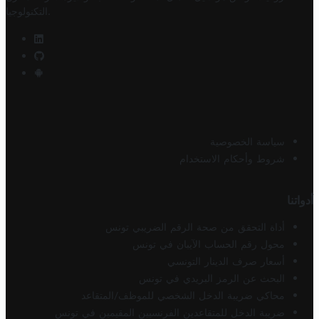
.
التكنولوجيا
سياسة الخصوصية
شروط وأحكام الاستخدام
أدواتنا
أداة التحقق من صحة الرقم الضريبي تونس
محول رقم الحساب الآيبان في تونس
أسعار صرف الدينار التونسي
البحث عن الرمز البريدي في تونس
محاكي ضريبة الدخل الشخصي للموظف/المتقاعد
ضريبة الدخل للمتقاعدين الفرنسيين المقيمين في تونس