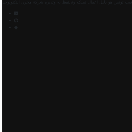
فيت تونس هو دليل أعمال تملكه وتحتفظ به وتديره
شركة مخزن التكنولوجيا