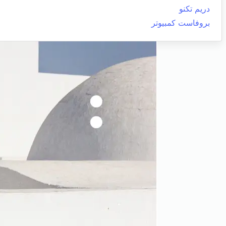
دريم تكنو
بروفاست كمبيوتر