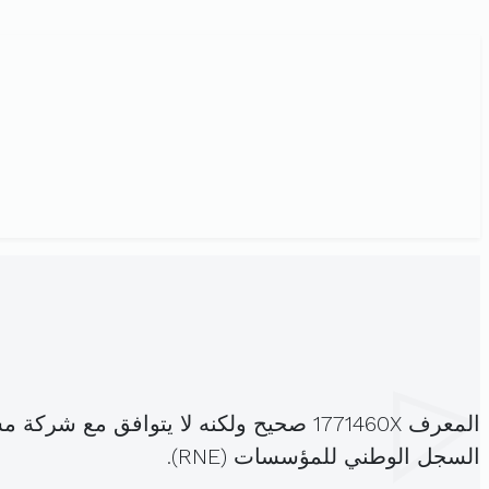
المعرف 1771460X صحيح ولكنه لا يتواف
السجل الوطني للمؤسسات (RNE).