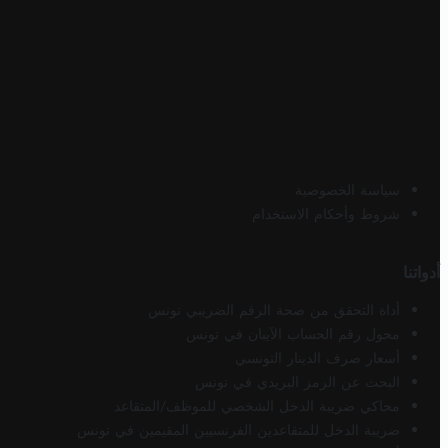
سياسة الخصوصية
شروط وأحكام الاستخدام
أدواتنا
أداة التحقق من صحة الرقم الضريبي تونس
محول رقم الحساب الآيبان في تونس
أسعار صرف الدينار التونسي
البحث عن الرمز البريدي في تونس
محاكي ضريبة الدخل الشخصي للموظف/المتقاعد
ضريبة الدخل للمتقاعدين الفرنسيين المقيمين في تونس