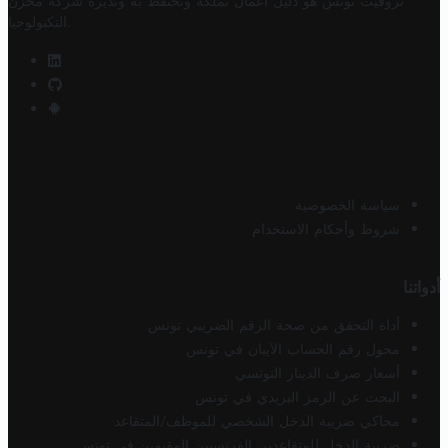
تروفيت تونس هو دليل أعمال تملكه وتحتفظ به وتديره
شركة مخزن
.
التكنولوجيا
سياسة الخصوصية
شروط وأحكام الاستخدام
أدواتنا
أداة التحقق من صحة الرقم الضريبي تونس
محول رقم الحساب الآيبان في تونس
أسعار صرف الدينار التونسي
البحث عن الرمز البريدي في تونس
محاكي ضريبة الدخل الشخصي للموظف/المتقاعد
ضريبة الدخل للمتقاعدين الفرنسيين المقيمين في تونس