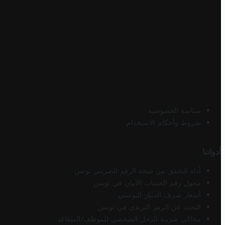
سياسة الخصوصية
شروط وأحكام الاستخدام
أدواتنا
أداة التحقق من صحة الرقم الضريبي تونس
محول رقم الحساب الآيبان في تونس
أسعار صرف الدينار التونسي
البحث عن الرمز البريدي في تونس
محاكي ضريبة الدخل الشخصي للموظف/المتقاعد