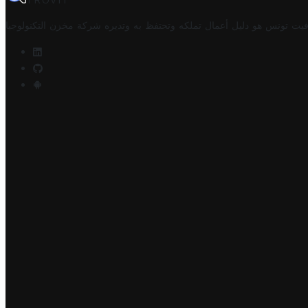
TROVIT
فيت تونس هو دليل أعمال تملكه وتحتفظ به وتديره
شركة مخزن التكنولوجيا