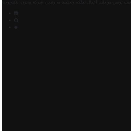
فيت تونس هو دليل أعمال تملكه وتحتفظ به وتديره
شركة مخزن التكنولوجيا