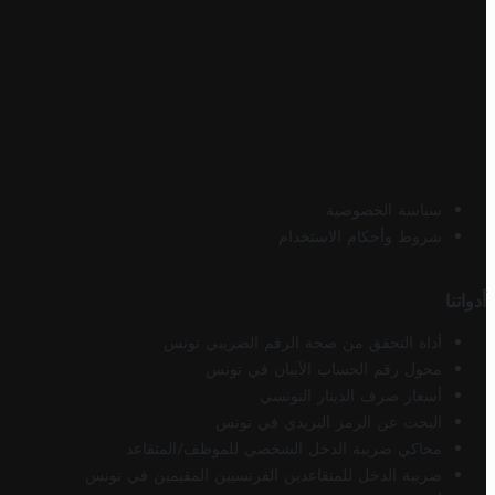
سياسة الخصوصية
شروط وأحكام الاستخدام
أدواتنا
أداة التحقق من صحة الرقم الضريبي تونس
محول رقم الحساب الآيبان في تونس
أسعار صرف الدينار التونسي
البحث عن الرمز البريدي في تونس
محاكي ضريبة الدخل الشخصي للموظف/المتقاعد
ضريبة الدخل للمتقاعدين الفرنسيين المقيمين في تونس