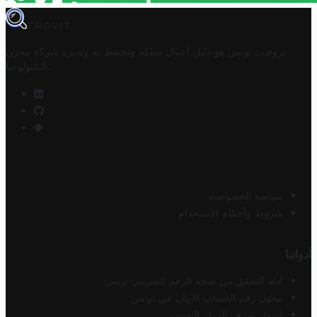
TROVIT
تروفيت تونس هو دليل أعمال تملكه وتحتفظ به وتديره
شركة مخزن
.
التكنولوجيا
سياسة الخصوصية
شروط وأحكام الاستخدام
أدواتنا
أداة التحقق من صحة الرقم الضريبي تونس
محول رقم الحساب الآيبان في تونس
أسعار صرف الدينار التونسي