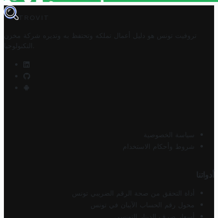
TROVIT
تروفيت تونس هو دليل أعمال تملكه وتحتفظ به وتديره
شركة مخزن
.
التكنولوجيا
سياسة الخصوصية
شروط وأحكام الاستخدام
أدواتنا
أداة التحقق من صحة الرقم الضريبي تونس
محول رقم الحساب الآيبان في تونس
أسعار صرف الدينار التونسي