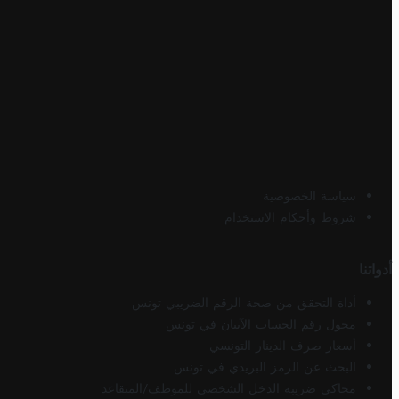
سياسة الخصوصية
شروط وأحكام الاستخدام
أدواتنا
أداة التحقق من صحة الرقم الضريبي تونس
محول رقم الحساب الآيبان في تونس
أسعار صرف الدينار التونسي
البحث عن الرمز البريدي في تونس
محاكي ضريبة الدخل الشخصي للموظف/المتقاعد