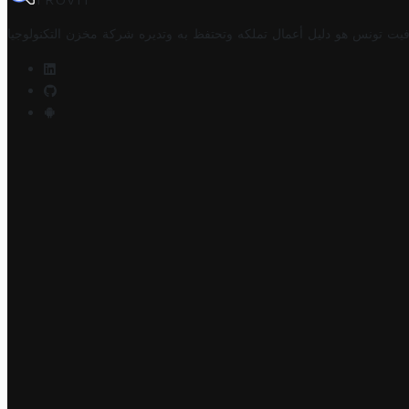
TROVIT
فيت تونس هو دليل أعمال تملكه وتحتفظ به وتديره
شركة مخزن التكنولوجيا