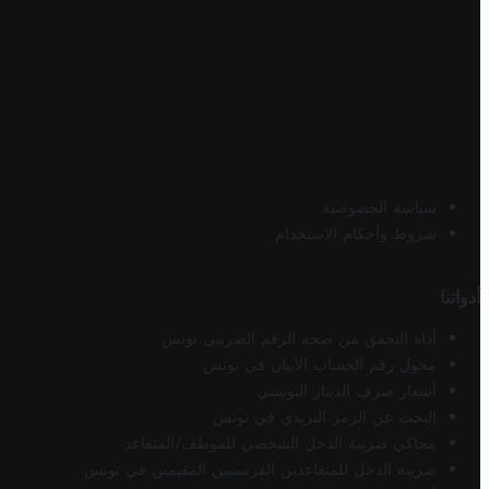
سياسة الخصوصية
شروط وأحكام الاستخدام
أدواتنا
أداة التحقق من صحة الرقم الضريبي تونس
محول رقم الحساب الآيبان في تونس
أسعار صرف الدينار التونسي
البحث عن الرمز البريدي في تونس
محاكي ضريبة الدخل الشخصي للموظف/المتقاعد
ضريبة الدخل للمتقاعدين الفرنسيين المقيمين في تونس