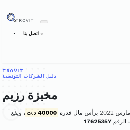
TROVIT
اتصل بنا
TROVIT
دليل الشركات التونسية
مخبزة رزيم
40000 د.ت
، ويقع
 الرقم
1762535Y
.