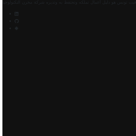
فيت تونس هو دليل أعمال تملكه وتحتفظ به وتديره
شركة مخزن التكنولوجيا