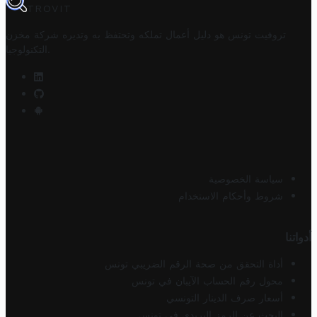
TROVIT
تروفيت تونس هو دليل أعمال تملكه وتحتفظ به وتديره
شركة مخزن
.
التكنولوجيا
سياسة الخصوصية
شروط وأحكام الاستخدام
أدواتنا
أداة التحقق من صحة الرقم الضريبي تونس
محول رقم الحساب الآيبان في تونس
أسعار صرف الدينار التونسي
البحث عن الرمز البريدي في تونس