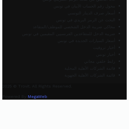
محول رقم الحساب الآيبان في تونس
أسعار صرف الدينار التونسي
البحث عن الرمز البريدي في تونس
محاكي ضريبة الدخل الشخصي للموظف/المتقاعد
ضريبة الدخل للمتقاعدين الفرنسيين المقيمين في تونس
أسعار السيارات الجديدة في تونس
أخبار تروفيت
أخبار تونس
رابط خلفي مجاني
قائمة الشركات الأهلية المحلية
قائمة الشركات الأهلية الجهوية
2025 © Trovit. All Rights Reserved.
Powered By
MegaWeb
.