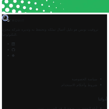
TROVIT
تروفيت تونس هو دليل أعمال تملكه وتحتفظ به وتديره
شركة مخزن
.
التكنولوجيا
سياسة الخصوصية
شروط وأحكام الاستخدام
أدواتنا
أداة التحقق من صحة الرقم الضريبي تونس