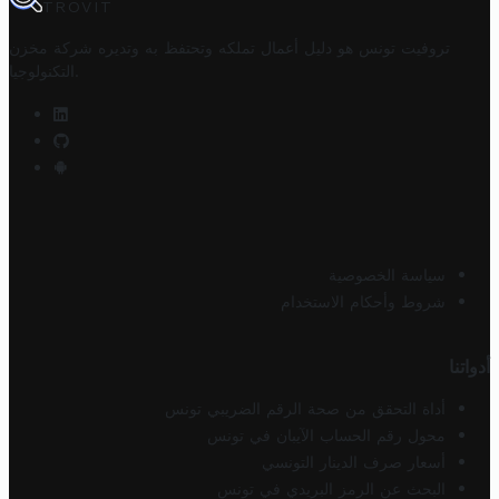
TROVIT
تروفيت تونس هو دليل أعمال تملكه وتحتفظ به وتديره
شركة مخزن
.
التكنولوجيا
سياسة الخصوصية
شروط وأحكام الاستخدام
أدواتنا
أداة التحقق من صحة الرقم الضريبي تونس
محول رقم الحساب الآيبان في تونس
أسعار صرف الدينار التونسي
البحث عن الرمز البريدي في تونس