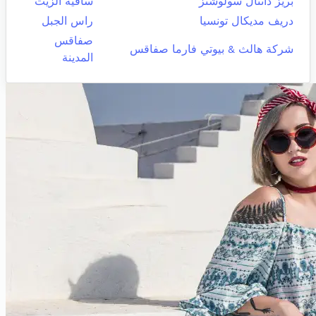
بريز دانتال سولوشنز
ساقية الزيت
دريف مديكال تونسيا
راس الجبل
صفاقس
شركة هالث & بيوتي فارما صفاقس
المدينة