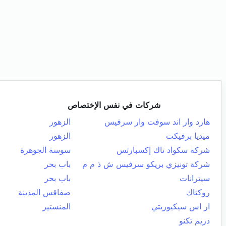
شركات في نفس الإختصاص
هارد وار اند سوفت وار سرفيس
الزهور
ميديا برفيكت
الزهور
شركة سكواد تاك إكسبارتس
سوسة الجوهرة
شركة تونيزي بريكو سرفيس ش ذ م م
باب بحر
سيترانات
باب بحر
روكتاك
صفاقس المدينة
ار اس سيكيوريتي
المنستير
دريم تكنو