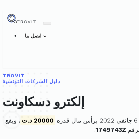
TROVIT
اتصل بنا
TROVIT
دليل الشركات التونسية
إلكترو دسكاونت
ه
20000 د.ت
، ويقع
لرقم
1749743Z
.