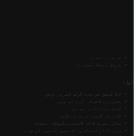
سياسة الخصوصية
شروط وأحكام الاستخدام
أدواتنا
أداة التحقق من صحة الرقم الضريبي تونس
محول رقم الحساب الآيبان في تونس
أسعار صرف الدينار التونسي
البحث عن الرمز البريدي في تونس
محاكي ضريبة الدخل الشخصي للموظف/المتقاعد
ضريبة الدخل للمتقاعدين الفرنسيين المقيمين في تونس