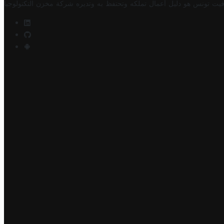
فيت تونس هو دليل أعمال تملكه وتحتفظ به وتديره
شركة مخزن التكنولوجيا