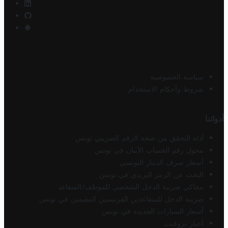
سياسة الخصوصية
شروط وأحكام الاستخدام
أدواتنا
أداة التحقق من صحة الرقم الضريبي تونس
محول رقم الحساب الآيبان في تونس
أسعار صرف الدينار التونسي
البحث عن الرمز البريدي في تونس
محاكي ضريبة الدخل الشخصي للموظف/المتقاعد
ضريبة الدخل للمتقاعدين الفرنسيين المقيمين في تونس
أسعار السيارات الجديدة في تونس
أخبار تروفيت