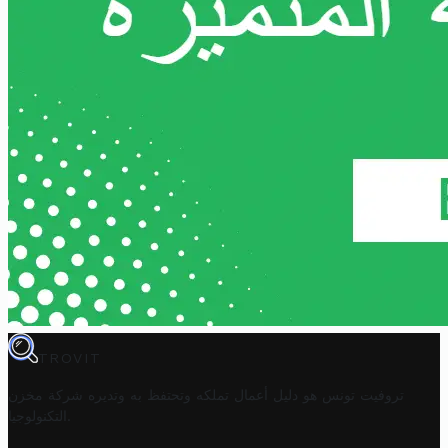
TROVIT
تروفيت تونس هو دليل أعمال تملكه وتحتفظ به وتديره
شركة مخزن
.
التكنولوجيا