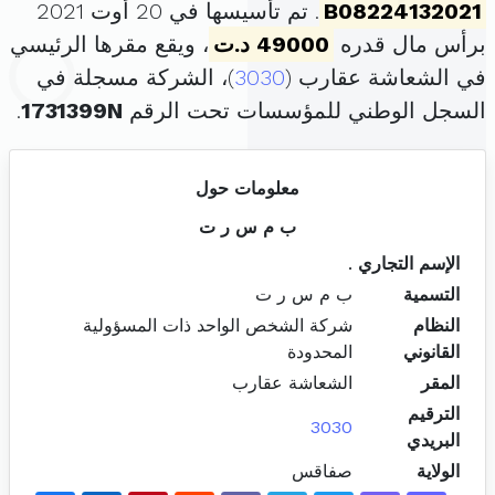
B08224132021
. تم تأسيسها في 20 أوت 2021
برأس مال قدره
49000 د.ت
، ويقع مقرها الرئيسي
في الشعاشة عقارب (
3030
)، الشركة مسجلة في
السجل الوطني للمؤسسات تحت الرقم
1731399N
.
معلومات حول
ب م س ر ت
الإسم التجاري
.
التسمية
ب م س ر ت
النظام
شركة الشخص الواحد ذات المسؤولية
القانوني
المحدودة
المقر
الشعاشة عقارب
الترقيم
3030
البريدي
الولاية
صفاقس