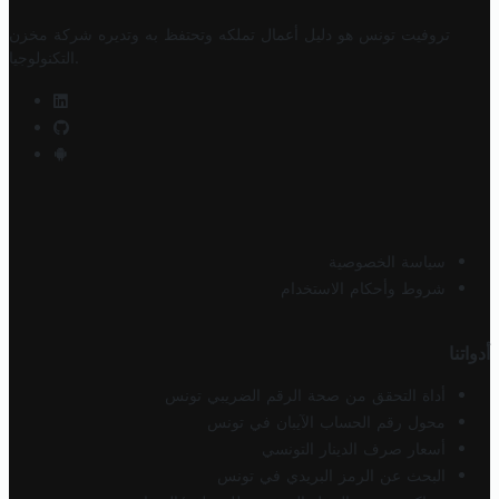
تروفيت تونس هو دليل أعمال تملكه وتحتفظ به وتديره
شركة مخزن
.
التكنولوجيا
سياسة الخصوصية
شروط وأحكام الاستخدام
أدواتنا
أداة التحقق من صحة الرقم الضريبي تونس
محول رقم الحساب الآيبان في تونس
أسعار صرف الدينار التونسي
البحث عن الرمز البريدي في تونس