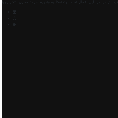
فيت تونس هو دليل أعمال تملكه وتحتفظ به وتديره
شركة مخزن التكنولوجيا