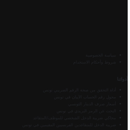
سياسة الخصوصية
شروط وأحكام الاستخدام
أدواتنا
أداة التحقق من صحة الرقم الضريبي تونس
محول رقم الحساب الآيبان في تونس
أسعار صرف الدينار التونسي
البحث عن الرمز البريدي في تونس
محاكي ضريبة الدخل الشخصي للموظف/المتقاعد
ضريبة الدخل للمتقاعدين الفرنسيين المقيمين في تونس