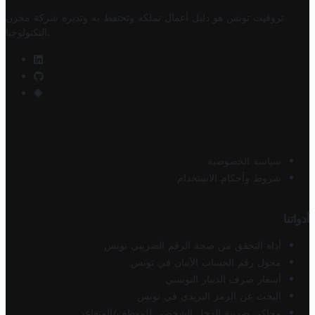
تروفيت تونس هو دليل أعمال تملكه وتحتفظ به وتديره
شركة مخزن
.
التكنولوجيا
سياسة الخصوصية
شروط وأحكام الاستخدام
أدواتنا
أداة التحقق من صحة الرقم الضريبي تونس
محول رقم الحساب الآيبان في تونس
أسعار صرف الدينار التونسي
البحث عن الرمز البريدي في تونس
محاكي ضريبة الدخل الشخصي للموظف/المتقاعد