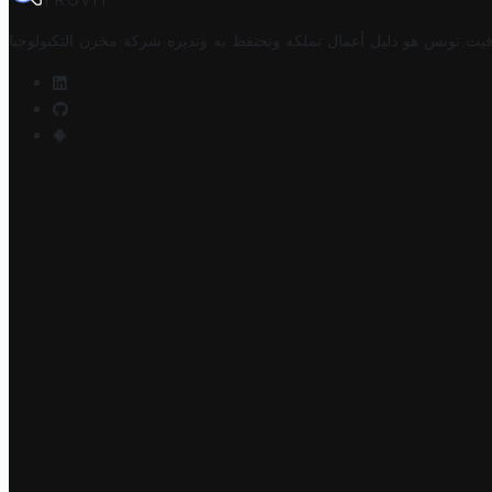
TROVIT
فيت تونس هو دليل أعمال تملكه وتحتفظ به وتديره
شركة مخزن التكنولوجيا