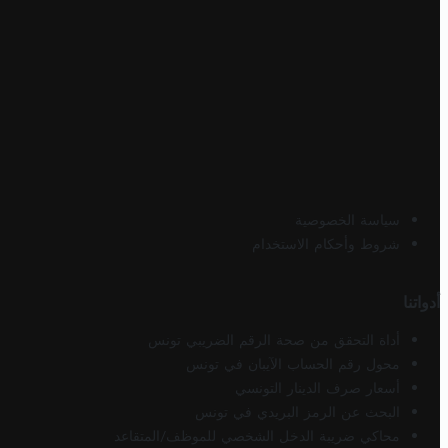
سياسة الخصوصية
شروط وأحكام الاستخدام
أدواتنا
أداة التحقق من صحة الرقم الضريبي تونس
محول رقم الحساب الآيبان في تونس
أسعار صرف الدينار التونسي
البحث عن الرمز البريدي في تونس
محاكي ضريبة الدخل الشخصي للموظف/المتقاعد