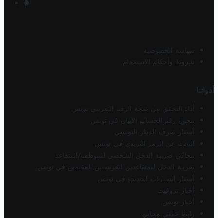
سياسة الخصوصية
شروط وأحكام الاستخدام
أدواتنا
أداة التحقق من صحة الرقم الضريبي تونس
محول رقم الحساب الآيبان في تونس
أسعار صرف الدينار التونسي
البحث عن الرمز البريدي في تونس
محاكي ضريبة الدخل الشخصي للموظف/المتقاعد
ضريبة الدخل للمتقاعدين الفرنسيين المقيمين في تونس
أسعار السيارات الجديدة في تونس
أخبار تروفيت
أخبار تونس
رابط خلفي مجاني