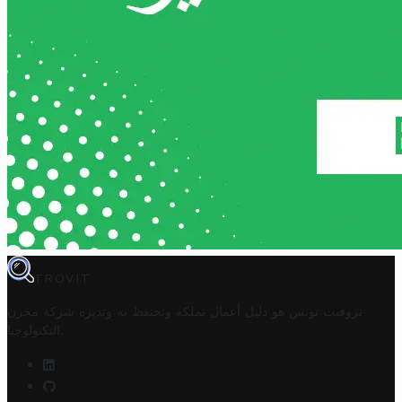
TROVIT
تروفيت تونس هو دليل أعمال تملكه وتحتفظ به وتديره
شركة مخزن
.
التكنولوجيا