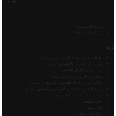
سياسة الخصوصية
شروط وأحكام الاستخدام
أدواتنا
أداة التحقق من صحة الرقم الضريبي تونس
محول رقم الحساب الآيبان في تونس
أسعار صرف الدينار التونسي
البحث عن الرمز البريدي في تونس
محاكي ضريبة الدخل الشخصي للموظف/المتقاعد
ضريبة الدخل للمتقاعدين الفرنسيين المقيمين في تونس
أسعار السيارات الجديدة في تونس
أخبار تروفيت
أخبار تونس
رابط خلفي مجاني