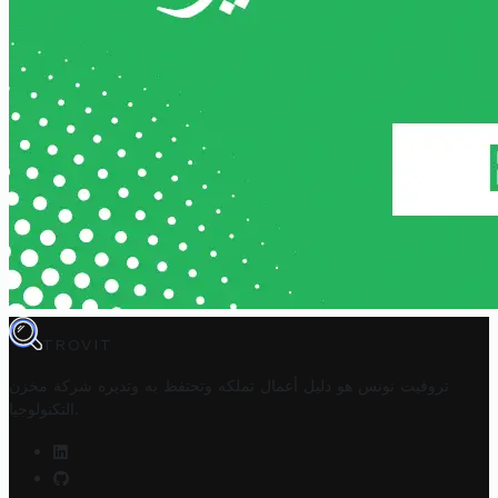
TROVIT
تروفيت تونس هو دليل أعمال تملكه وتحتفظ به وتديره
شركة مخزن
.
التكنولوجيا