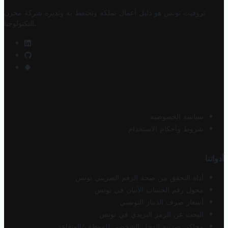
تروفيت تونس هو دليل أعمال تملكه وتحتفظ به وتديره
شركة مخزن
.
التكنولوجيا
سياسة الخصوصية
شروط وأحكام الاستخدام
أدواتنا
أداة التحقق من صحة الرقم الضريبي تونس
محول رقم الحساب الآيبان في تونس
أسعار صرف الدينار التونسي
البحث عن الرمز البريدي في تونس
محاكي ضريبة الدخل الشخصي للموظف/المتقاعد