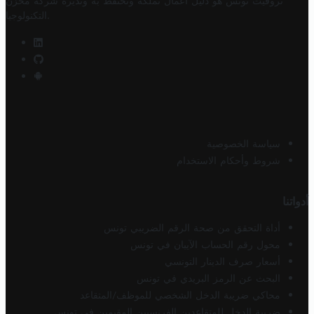
تروفيت تونس هو دليل أعمال تملكه وتحتفظ به وتديره
شركة مخزن
.
التكنولوجيا
سياسة الخصوصية
شروط وأحكام الاستخدام
أدواتنا
أداة التحقق من صحة الرقم الضريبي تونس
محول رقم الحساب الآيبان في تونس
أسعار صرف الدينار التونسي
البحث عن الرمز البريدي في تونس
محاكي ضريبة الدخل الشخصي للموظف/المتقاعد
ضريبة الدخل للمتقاعدين الفرنسيين المقيمين في تونس