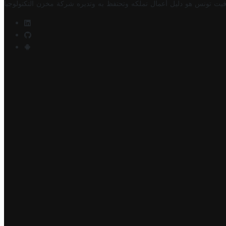
فيت تونس هو دليل أعمال تملكه وتحتفظ به وتديره
شركة مخزن التكنولوجيا