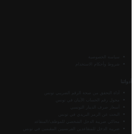
سياسة الخصوصية
شروط وأحكام الاستخدام
أدواتنا
أداة التحقق من صحة الرقم الضريبي تونس
محول رقم الحساب الآيبان في تونس
أسعار صرف الدينار التونسي
البحث عن الرمز البريدي في تونس
محاكي ضريبة الدخل الشخصي للموظف/المتقاعد
ضريبة الدخل للمتقاعدين الفرنسيين المقيمين في تونس