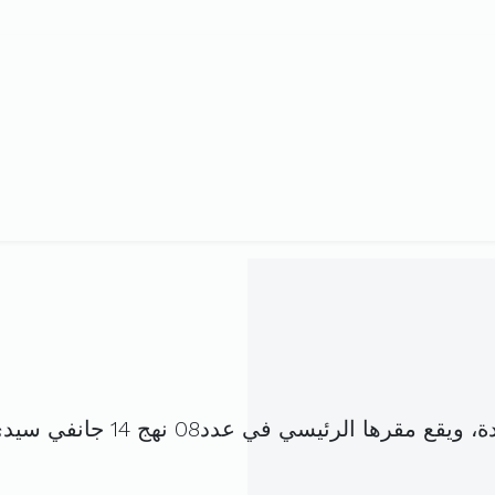
في عدد08 نهج 14 جانفي سيدي بوسعيد قرطاج (