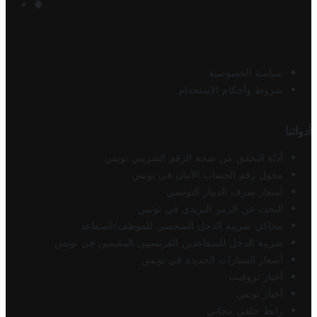
سياسة الخصوصية
شروط وأحكام الاستخدام
أدواتنا
أداة التحقق من صحة الرقم الضريبي تونس
محول رقم الحساب الآيبان في تونس
أسعار صرف الدينار التونسي
البحث عن الرمز البريدي في تونس
محاكي ضريبة الدخل الشخصي للموظف/المتقاعد
ضريبة الدخل للمتقاعدين الفرنسيين المقيمين في تونس
أسعار السيارات الجديدة في تونس
أخبار تروفيت
أخبار تونس
رابط خلفي مجاني