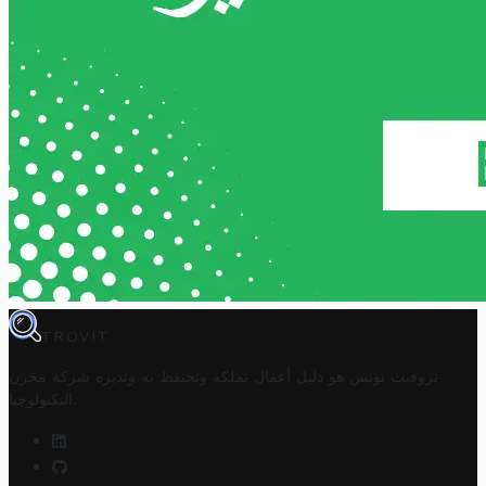
TROVIT
تروفيت تونس هو دليل أعمال تملكه وتحتفظ به وتديره
شركة مخزن
.
التكنولوجيا