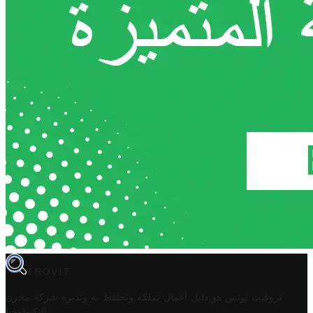
TROVIT
تروفيت تونس هو دليل أعمال تملكه وتحتفظ به وتديره
شركة مخزن
.
التكنولوجيا