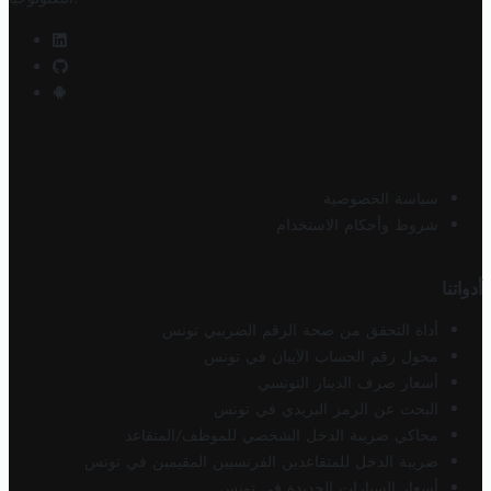
سياسة الخصوصية
شروط وأحكام الاستخدام
أدواتنا
أداة التحقق من صحة الرقم الضريبي تونس
محول رقم الحساب الآيبان في تونس
أسعار صرف الدينار التونسي
البحث عن الرمز البريدي في تونس
محاكي ضريبة الدخل الشخصي للموظف/المتقاعد
ضريبة الدخل للمتقاعدين الفرنسيين المقيمين في تونس
أسعار السيارات الجديدة في تونس