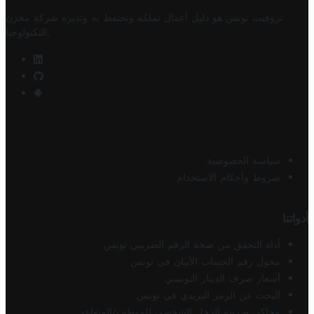
تروفيت تونس هو دليل أعمال تملكه وتحتفظ به وتديره
شركة مخزن
.
التكنولوجيا
سياسة الخصوصية
شروط وأحكام الاستخدام
أدواتنا
أداة التحقق من صحة الرقم الضريبي تونس
محول رقم الحساب الآيبان في تونس
أسعار صرف الدينار التونسي
البحث عن الرمز البريدي في تونس
محاكي ضريبة الدخل الشخصي للموظف/المتقاعد