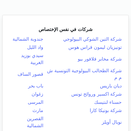
شركات في نفس الإختصاص
شركة التين الشوكي البيولوجي
جندوبة الشمالية
تونيزيان ليمون قراس هوس
واد الليل
سيدي بوزيد
شركة مخابر فلافور بيو
الغربية
شركة الطحالب البيولوجية التونسية ش
قصور الساف
م م
ديان باريس
باب بحر
شركة اكسير وروائح تونس
زغوان
حسناء لنتيسك
المرسى
شركة بونيكا كارا
مارث
القصرين
نوبال أويلز
الشمالية