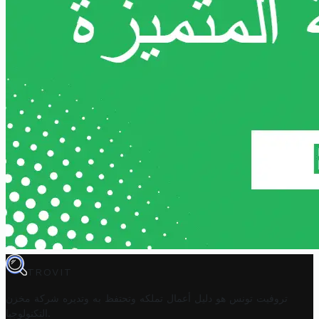
TROVIT
تروفيت تونس هو دليل أعمال تملكه وتحتفظ به وتديره
شركة مخزن
.
التكنولوجيا