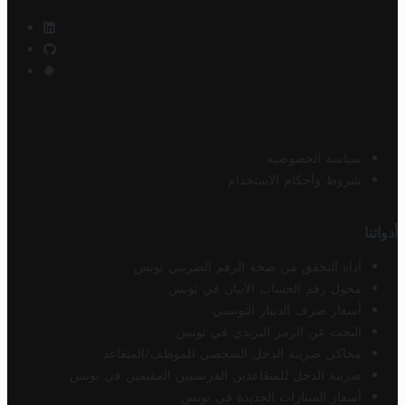
سياسة الخصوصية
شروط وأحكام الاستخدام
أدواتنا
أداة التحقق من صحة الرقم الضريبي تونس
محول رقم الحساب الآيبان في تونس
أسعار صرف الدينار التونسي
البحث عن الرمز البريدي في تونس
محاكي ضريبة الدخل الشخصي للموظف/المتقاعد
ضريبة الدخل للمتقاعدين الفرنسيين المقيمين في تونس
أسعار السيارات الجديدة في تونس