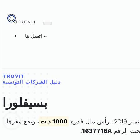
TROVIT
اتصل بنا
TROVIT
دليل الشركات التونسية
بسيفلورا
1000 د.ت
، ويقع مقرها
حت الرقم
1637716A
.