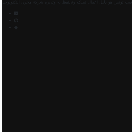
فيت تونس هو دليل أعمال تملكه وتحتفظ به وتديره
شركة مخزن التكنولوجيا