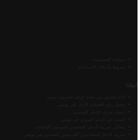
سياسة الخصوصية
شروط وأحكام الاستخدام
أدواتنا
أداة التحقق من صحة الرقم الضريبي تونس
محول رقم الحساب الآيبان في تونس
أسعار صرف الدينار التونسي
البحث عن الرمز البريدي في تونس
محاكي ضريبة الدخل الشخصي للموظف/المتقاعد
ضريبة الدخل للمتقاعدين الفرنسيين المقيمين في تونس