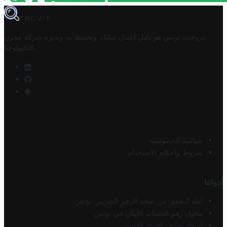
TROVIT
تروفيت تونس هو دليل أعمال تملكه وتحتفظ به وتديره
شركة مخزن
.
التكنولوجيا
سياسة الخصوصية
شروط وأحكام الاستخدام
أدواتنا
أداة التحقق من صحة الرقم الضريبي تونس
محول رقم الحساب الآيبان في تونس
أسعار صرف الدينار التونسي