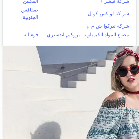
شركة فيشر +
المكنين
صفاقس
شر كة لو كس كو ل
الجنوبية
شركة تيركوا ش م م
مصنع المواد الكيمياوية- بروكيم اندستري
فوشانة