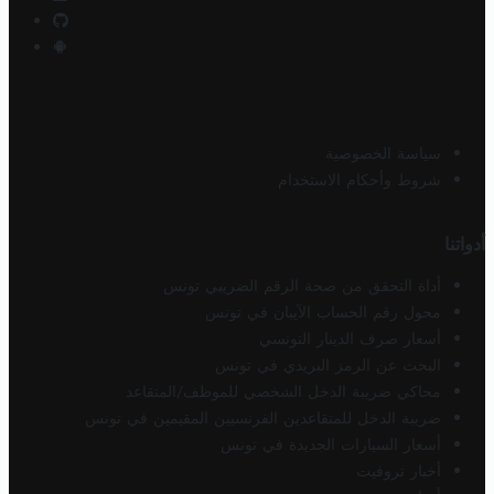
سياسة الخصوصية
شروط وأحكام الاستخدام
أدواتنا
أداة التحقق من صحة الرقم الضريبي تونس
محول رقم الحساب الآيبان في تونس
أسعار صرف الدينار التونسي
البحث عن الرمز البريدي في تونس
محاكي ضريبة الدخل الشخصي للموظف/المتقاعد
ضريبة الدخل للمتقاعدين الفرنسيين المقيمين في تونس
أسعار السيارات الجديدة في تونس
أخبار تروفيت