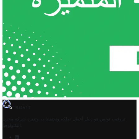
TROVIT
تروفيت تونس هو دليل أعمال تملكه وتحتفظ به وتديره
شركة مخزن
.
التكنولوجيا