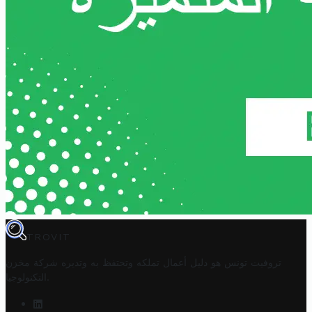
TROVIT
تروفيت تونس هو دليل أعمال تملكه وتحتفظ به وتديره
شركة مخزن
.
التكنولوجيا