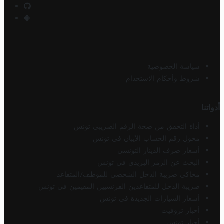
سياسة الخصوصية
شروط وأحكام الاستخدام
أدواتنا
أداة التحقق من صحة الرقم الضريبي تونس
محول رقم الحساب الآيبان في تونس
أسعار صرف الدينار التونسي
البحث عن الرمز البريدي في تونس
محاكي ضريبة الدخل الشخصي للموظف/المتقاعد
ضريبة الدخل للمتقاعدين الفرنسيين المقيمين في تونس
أسعار السيارات الجديدة في تونس
أخبار تروفيت
أخبار تونس