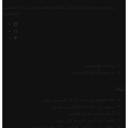
تروفيت تونس هو دليل أعمال تملكه وتحتفظ به وتديره
شركة مخزن
.
التكنولوجيا
سياسة الخصوصية
شروط وأحكام الاستخدام
أدواتنا
أداة التحقق من صحة الرقم الضريبي تونس
محول رقم الحساب الآيبان في تونس
أسعار صرف الدينار التونسي
البحث عن الرمز البريدي في تونس
محاكي ضريبة الدخل الشخصي للموظف/المتقاعد