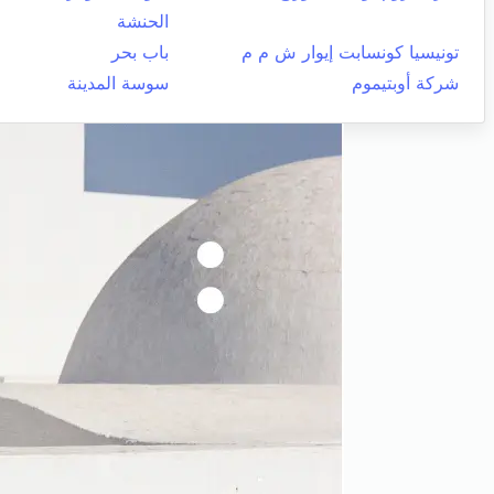
الحنشة
تونيسيا كونسابت إيوار ش م م
باب بحر
شركة أوبتيموم
سوسة المدينة