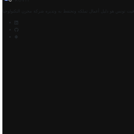
TROVIT
فيت تونس هو دليل أعمال تملكه وتحتفظ به وتديره
شركة مخزن التكنولوجيا