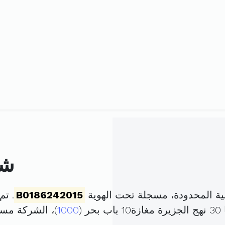
شر
ة المحدودة، مسجلة تحت الهوية
B0186242015
. تم تأسي
(
1000
)، الشركة مس