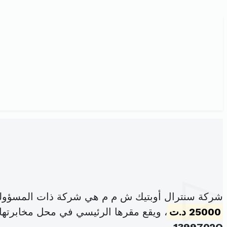
شركة سنترال أوبتيك ش م م هي شركة ذات المسؤولي
25000 د.ت
، ويقع مقرها الرئيسي في محل مخابرتها 30 نهج الجزيرة مغازة10 باب بحر 