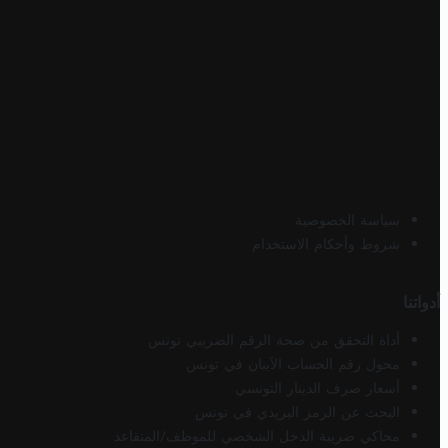
سياسة الخصوصية
شروط وأحكام الاستخدام
أدواتنا
أداة التحقق من صحة الرقم الضريبي تونس
محول رقم الحساب الآيبان في تونس
أسعار صرف الدينار التونسي
البحث عن الرمز البريدي في تونس
محاكي ضريبة الدخل الشخصي للموظف/المتقاعد