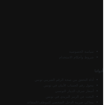
سياسة الخصوصية
شروط وأحكام الاستخدام
أدواتنا
أداة التحقق من صحة الرقم الضريبي تونس
محول رقم الحساب الآيبان في تونس
أسعار صرف الدينار التونسي
البحث عن الرمز البريدي في تونس
محاكي ضريبة الدخل الشخصي للموظف/المتقاعد