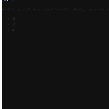
TROVIT
فيت تونس هو دليل أعمال تملكه وتحتفظ به وتديره
شركة مخزن التكنولوجيا