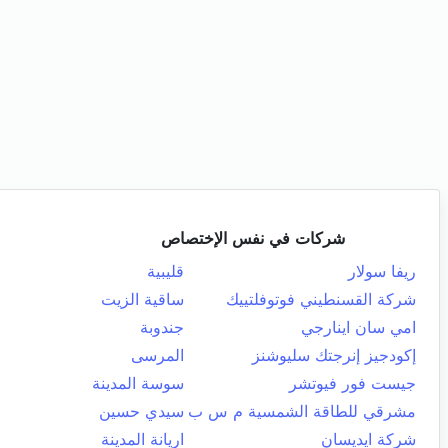
شركات في نفس الإختصاص
ريفا سولار
قليبية
شركة القسنطيني فوتوفلتييك
ساقية الزيت
امي سان اينارجي
جندوبة
إكودجيز إنرجتك سليوشنز
المرسى
جيست فور فيوتشر
سوسة المدينة
مشرقي للطاقة الشمسية م س ب
سيدي حسين
شركة ايديسان
اريانة المدينة