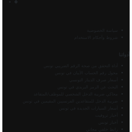
سياسة الخصوصية
شروط وأحكام الاستخدام
أدواتنا
أداة التحقق من صحة الرقم الضريبي تونس
محول رقم الحساب الآيبان في تونس
أسعار صرف الدينار التونسي
البحث عن الرمز البريدي في تونس
محاكي ضريبة الدخل الشخصي للموظف/المتقاعد
ضريبة الدخل للمتقاعدين الفرنسيين المقيمين في تونس
أسعار السيارات الجديدة في تونس
أخبار تروفيت
أخبار تونس
رابط خلفي مجاني