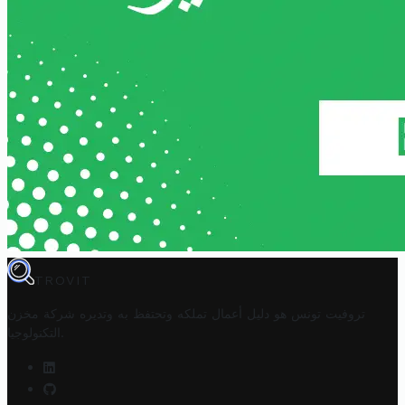
TROVIT
تروفيت تونس هو دليل أعمال تملكه وتحتفظ به وتديره
شركة مخزن
.
التكنولوجيا